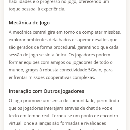
habilidades e o progresso no jogo, oferecendo um
toque pessoal à experiência.
Mecânica de Jogo
A mecânica central gira em torno de completar missões,
explorar ambientes detalhados e superar desafios que
são gerados de forma procedural, garantindo que cada
sessão de jogo se sinta única. Os jogadores podem
formar equipes com amigos ou jogadores de todo o
mundo, graças à robusta conectividade 5Gwin, para
enfrentar missões cooperativas complexas.
Interação com Outros Jogadores
O jogo promove um senso de comunidade, permitindo
que os jogadores interajam através de chat de voz e
texto em tempo real. Tornou-se um ponto de encontro
virtual, onde alianças são formadas e rivalidades