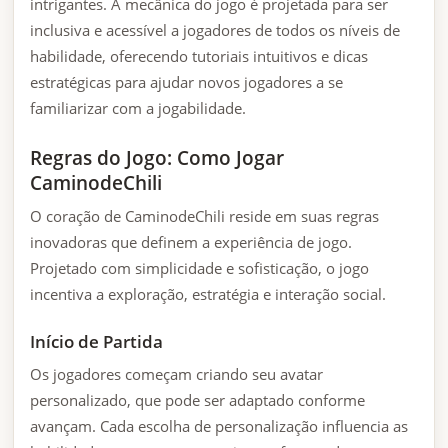
intrigantes. A mecânica do jogo é projetada para ser
inclusiva e acessível a jogadores de todos os níveis de
habilidade, oferecendo tutoriais intuitivos e dicas
estratégicas para ajudar novos jogadores a se
familiarizar com a jogabilidade.
Regras do Jogo: Como Jogar
CaminodeChili
O coração de CaminodeChili reside em suas regras
inovadoras que definem a experiência de jogo.
Projetado com simplicidade e sofisticação, o jogo
incentiva a exploração, estratégia e interação social.
Início de Partida
Os jogadores começam criando seu avatar
personalizado, que pode ser adaptado conforme
avançam. Cada escolha de personalização influencia as