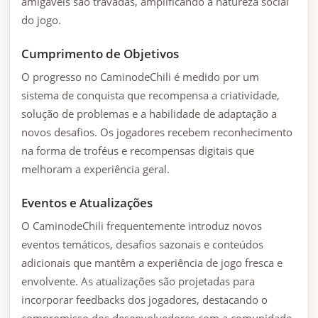
amigáveis são travadas, amplificando a natureza social
do jogo.
Cumprimento de Objetivos
O progresso no CaminodeChili é medido por um
sistema de conquista que recompensa a criatividade,
solução de problemas e a habilidade de adaptação a
novos desafios. Os jogadores recebem reconhecimento
na forma de troféus e recompensas digitais que
melhoram a experiência geral.
Eventos e Atualizações
O CaminodeChili frequentemente introduz novos
eventos temáticos, desafios sazonais e conteúdos
adicionais que mantêm a experiência de jogo fresca e
envolvente. As atualizações são projetadas para
incorporar feedbacks dos jogadores, destacando o