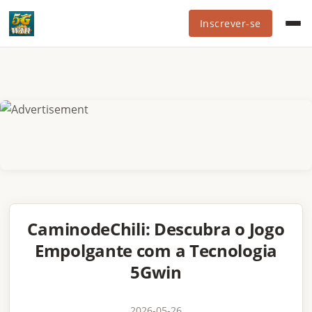
Inscrever-se
CaminodeChili: Descubra o Jogo
Empolgante com a Tecnologia
5Gwin
2026-05-26