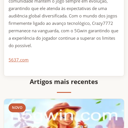
comunidade mantém o jogo sempre em evolução,
garantindo que ele atenda às expectativas de uma
audiência global diversificada. Com o mundo dos jogos
firmemente ligado ao avanço tecnológico, Crazy7772
permanece na vanguarda, com o 5Gwin garantindo que
a experiência do jogador continue a superar os limites
do possível.
5637.com
Artigos mais recentes
NOVO