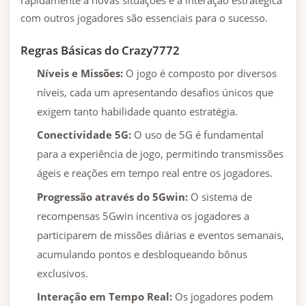
rapidamente a novas situações e a interação estratégica
com outros jogadores são essenciais para o sucesso.
Regras Básicas do Crazy7772
Níveis e Missões:
O jogo é composto por diversos
níveis, cada um apresentando desafios únicos que
exigem tanto habilidade quanto estratégia.
Conectividade 5G:
O uso de 5G é fundamental
para a experiência de jogo, permitindo transmissões
ágeis e reações em tempo real entre os jogadores.
Progressão através do 5Gwin:
O sistema de
recompensas 5Gwin incentiva os jogadores a
participarem de missões diárias e eventos semanais,
acumulando pontos e desbloqueando bônus
exclusivos.
Interação em Tempo Real:
Os jogadores podem