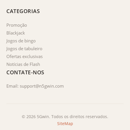
CATEGORIAS
Promoção
Blackjack
Jogos de bingo
Jogos de tabuleiro
Ofertas exclusivas
Notícias de Flash
CONTATE-NOS
Email: support@n5gwin.com
© 2026 5Gwin. Todos os direitos reservados.
SiteMap