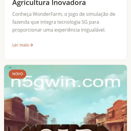
Agricultura Inovadora
Conheça WonderFarm, o jogo de simulação de
fazenda que integra tecnologia 5G para
proporcionar uma experiência inigualável.
Ler mais
NOVO