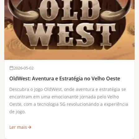
2026-05-02
OldWest: Aventura e Estratégia no Velho Oeste
Descubra o jogo OldWest, onde aventura e estratégia se
encontram em uma emocionante jornada pelo Velho
Oeste, com a tecnologia 5G revolucionando a experiência
de jogo.
Ler mais