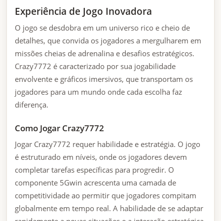
Experiência de Jogo Inovadora
O jogo se desdobra em um universo rico e cheio de
detalhes, que convida os jogadores a mergulharem em
missões cheias de adrenalina e desafios estratégicos.
Crazy7772 é caracterizado por sua jogabilidade
envolvente e gráficos imersivos, que transportam os
jogadores para um mundo onde cada escolha faz
diferença.
Como Jogar Crazy7772
Jogar Crazy7772 requer habilidade e estratégia. O jogo
é estruturado em níveis, onde os jogadores devem
completar tarefas específicas para progredir. O
componente 5Gwin acrescenta uma camada de
competitividade ao permitir que jogadores compitam
globalmente em tempo real. A habilidade de se adaptar