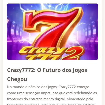
Crazy7772: O Futuro dos Jogos
Chegou
No mundo dinâmico dos jogos, Crazy7772 emerge
como uma sensação impetuosa que está redefinindo as
fronteiras do entretenimento digital. Alimentado pela