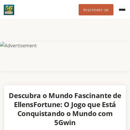
Inscrever-se
Descubra o Mundo Fascinante de
EllensFortune: O Jogo que Está
Conquistando o Mundo com
5Gwin