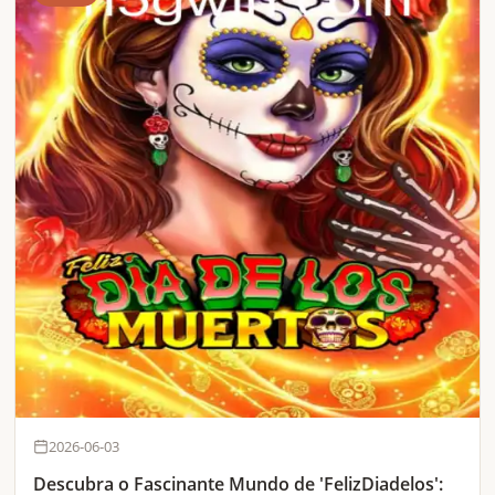
2026-06-03
Descubra o Fascinante Mundo de 'FelizDiadelos':