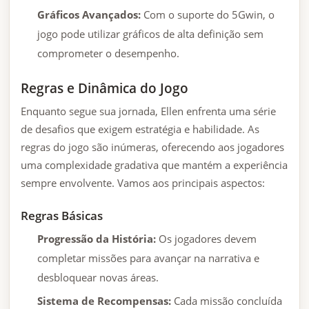
Gráficos Avançados:
Com o suporte do 5Gwin, o
jogo pode utilizar gráficos de alta definição sem
comprometer o desempenho.
Regras e Dinâmica do Jogo
Enquanto segue sua jornada, Ellen enfrenta uma série
de desafios que exigem estratégia e habilidade. As
regras do jogo são inúmeras, oferecendo aos jogadores
uma complexidade gradativa que mantém a experiência
sempre envolvente. Vamos aos principais aspectos:
Regras Básicas
Progressão da História:
Os jogadores devem
completar missões para avançar na narrativa e
desbloquear novas áreas.
Sistema de Recompensas:
Cada missão concluída