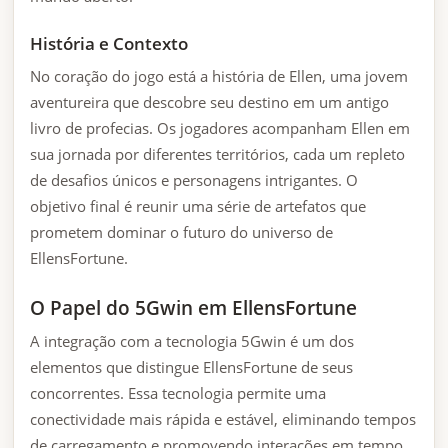
História e Contexto
No coração do jogo está a história de Ellen, uma jovem
aventureira que descobre seu destino em um antigo
livro de profecias. Os jogadores acompanham Ellen em
sua jornada por diferentes territórios, cada um repleto
de desafios únicos e personagens intrigantes. O
objetivo final é reunir uma série de artefatos que
prometem dominar o futuro do universo de
EllensFortune.
O Papel do 5Gwin em EllensFortune
A integração com a tecnologia 5Gwin é um dos
elementos que distingue EllensFortune de seus
concorrentes. Essa tecnologia permite uma
conectividade mais rápida e estável, eliminando tempos
de carregamento e promovendo interações em tempo