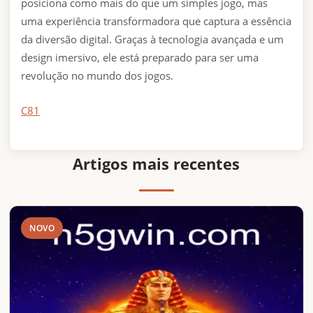
posiciona como mais do que um simples jogo, mas
uma experiência transformadora que captura a essência
da diversão digital. Graças à tecnologia avançada e um
design imersivo, ele está preparado para ser uma
revolução no mundo dos jogos.
C81
Artigos mais recentes
NOVO