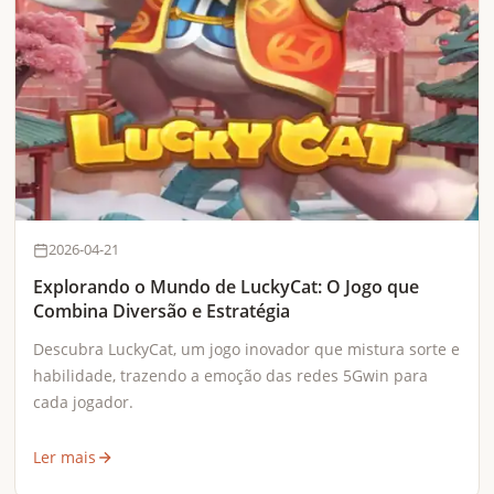
2026-04-21
Explorando o Mundo de LuckyCat: O Jogo que
Combina Diversão e Estratégia
Descubra LuckyCat, um jogo inovador que mistura sorte e
habilidade, trazendo a emoção das redes 5Gwin para
cada jogador.
Ler mais