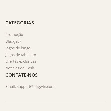
CATEGORIAS
Promoção
Blackjack
Jogos de bingo
Jogos de tabuleiro
Ofertas exclusivas
Notícias de Flash
CONTATE-NOS
Email: support@n5gwin.com