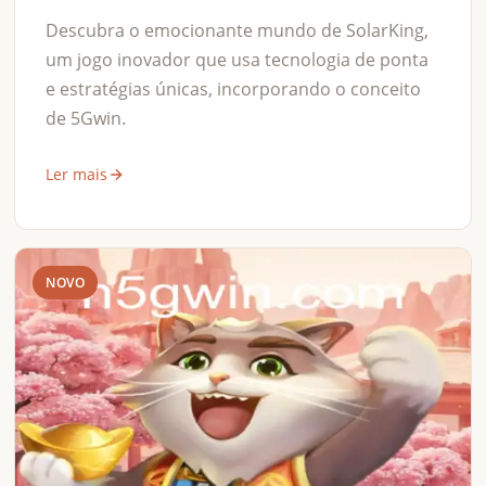
Descubra o emocionante mundo de SolarKing,
um jogo inovador que usa tecnologia de ponta
e estratégias únicas, incorporando o conceito
de 5Gwin.
Ler mais
NOVO