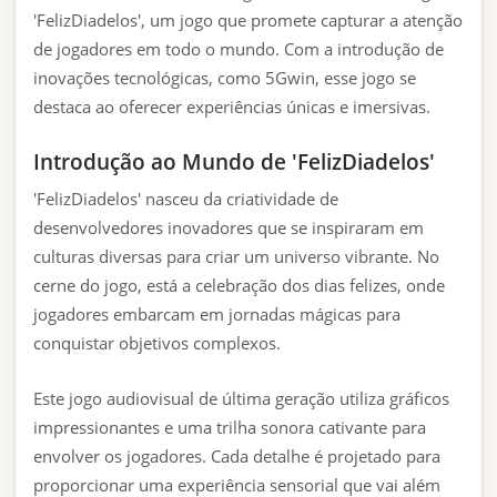
'FelizDiadelos', um jogo que promete capturar a atenção
de jogadores em todo o mundo. Com a introdução de
inovações tecnológicas, como 5Gwin, esse jogo se
destaca ao oferecer experiências únicas e imersivas.
Introdução ao Mundo de 'FelizDiadelos'
'FelizDiadelos' nasceu da criatividade de
desenvolvedores inovadores que se inspiraram em
culturas diversas para criar um universo vibrante. No
cerne do jogo, está a celebração dos dias felizes, onde
jogadores embarcam em jornadas mágicas para
conquistar objetivos complexos.
Este jogo audiovisual de última geração utiliza gráficos
impressionantes e uma trilha sonora cativante para
envolver os jogadores. Cada detalhe é projetado para
proporcionar uma experiência sensorial que vai além