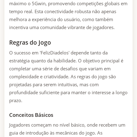
máximo o 5Gwin, promovendo competições globais em
tempo real. Esta conectividade robusta não apenas
melhora a experiência do usuário, como também
incentiva uma comunidade vibrante de jogadores.
Regras do Jogo
O sucesso em 'FelizDiadelos' depende tanto da
estratégia quanto da habilidade. O objetivo principal é
completar uma série de desafios que variam em
complexidade e criatividade. As regras do jogo são
projetadas para serem intuitivas, mas com
profundidade suficiente para manter o interesse a longo
prazo.
Conceitos Básicos
Jogadores começam no nível básico, onde recebem um
guia de introdução às mecânicas do jogo. As