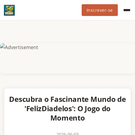
Inscrever-se
Descubra o Fascinante Mundo de
'FelizDiadelos': O Jogo do
Momento
2026-06-03