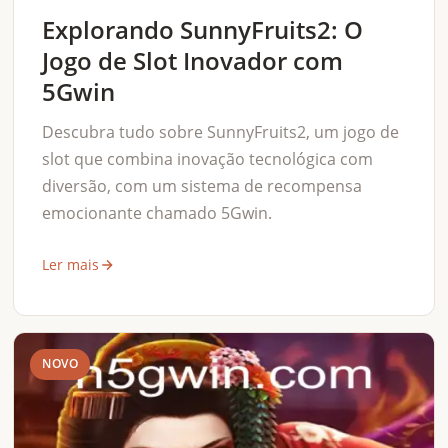
Explorando SunnyFruits2: O
Jogo de Slot Inovador com
5Gwin
Descubra tudo sobre SunnyFruits2, um jogo de
slot que combina inovação tecnológica com
diversão, com um sistema de recompensa
emocionante chamado 5Gwin.
Ler mais
NOVO