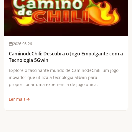
2026-05-26
CaminodeChili: Descubra o Jogo Empolgante com a
Tecnologia 5Gwin
Explore o fascinante mundo de CaminodeChili, um jogo
inovador que utiliza a tecnologia 5Gwin para
proporcionar uma experiência de jogo única.
Ler mais