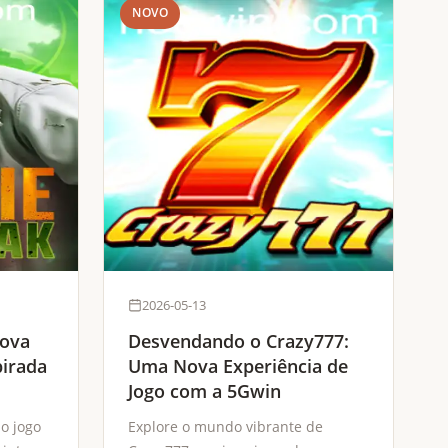
NOVO
2026-05-13
Nova
Desvendando o Crazy777:
pirada
Uma Nova Experiência de
Jogo com a 5Gwin
o jogo
Explore o mundo vibrante de