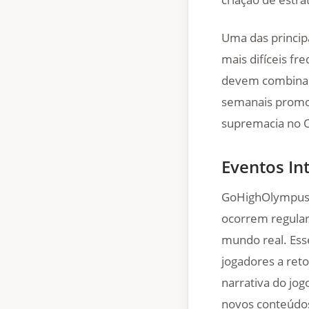
Uma das principa
mais difíceis f
devem combinar 
semanais promo
supremacia no O
Eventos In
GoHighOlympus 
ocorrem regular
mundo real. Ess
jogadores a reto
narrativa do jo
novos conteúdos