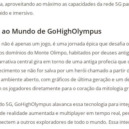
ca, aproveitando ao máximo as capacidades da rede 5G pa
ido e imersivo.
o ao Mundo de GoHighOlympus
ão é apenas um jogo, é uma jornada épica que desafia o
tos domínios do Monte Olimpo, habitados por deuses antig
arrativa central gira em torno de uma antiga profecia que
cimento se não for salva por um herói chamado a partir d
ambiente aberto, com gráficos de última geração e um d
 os jogadores diretamente para o coração da mitologia gr
o 5G, GoHighOlympus alavanca essa tecnologia para inte
 de realidade aumentada e multiplayer em tempo real, pe
nectem a outros exploradores de todo o mundo. Essa inter