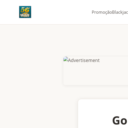
Promoção
Blackja
Go