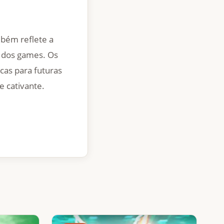
mbém reflete a
 dos games. Os
cas para futuras
 cativante.