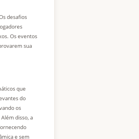
 Os desafios
jogadores
xos. Os eventos
 provarem sua
.
áticos que
levantes do
ivando os
 Além disso, a
 fornecendo
nâmica e sem