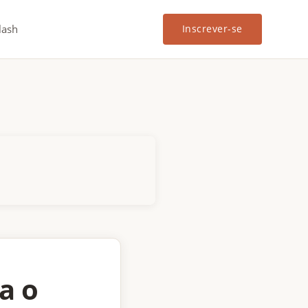
lash
Inscrever-se
a o