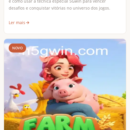
e como usar a técnica especial 5Gwin para vencer
desafios e conquistar vitórias no universo dos jogos.
Ler mais
NOVO