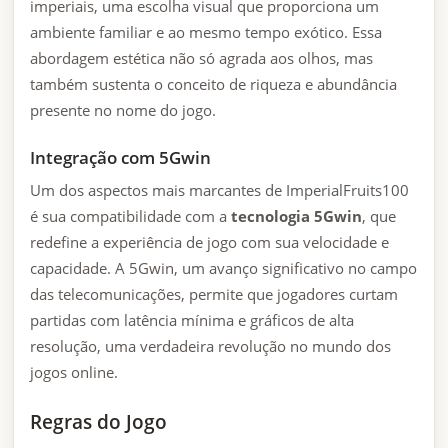
imperiais, uma escolha visual que proporciona um
ambiente familiar e ao mesmo tempo exótico. Essa
abordagem estética não só agrada aos olhos, mas
também sustenta o conceito de riqueza e abundância
presente no nome do jogo.
Integração com 5Gwin
Um dos aspectos mais marcantes de ImperialFruits100
é sua compatibilidade com a
tecnologia 5Gwin
, que
redefine a experiência de jogo com sua velocidade e
capacidade. A 5Gwin, um avanço significativo no campo
das telecomunicações, permite que jogadores curtam
partidas com latência mínima e gráficos de alta
resolução, uma verdadeira revolução no mundo dos
jogos online.
Regras do Jogo