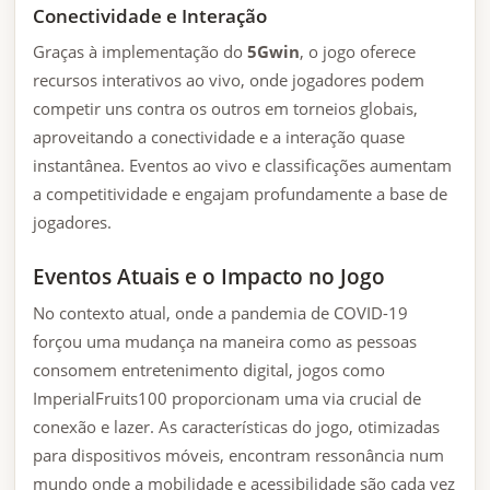
Conectividade e Interação
Graças à implementação do
5Gwin
, o jogo oferece
recursos interativos ao vivo, onde jogadores podem
competir uns contra os outros em torneios globais,
aproveitando a conectividade e a interação quase
instantânea. Eventos ao vivo e classificações aumentam
a competitividade e engajam profundamente a base de
jogadores.
Eventos Atuais e o Impacto no Jogo
No contexto atual, onde a pandemia de COVID-19
forçou uma mudança na maneira como as pessoas
consomem entretenimento digital, jogos como
ImperialFruits100 proporcionam uma via crucial de
conexão e lazer. As características do jogo, otimizadas
para dispositivos móveis, encontram ressonância num
mundo onde a mobilidade e acessibilidade são cada vez