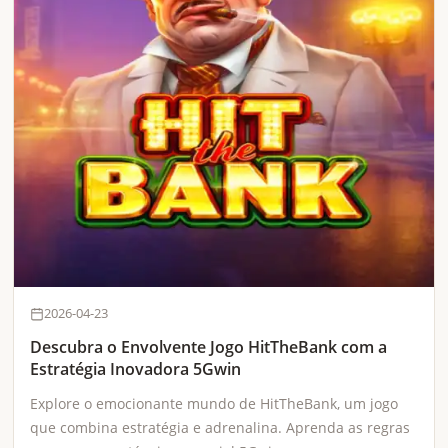
2026-04-23
Descubra o Envolvente Jogo HitTheBank com a
Estratégia Inovadora 5Gwin
Explore o emocionante mundo de HitTheBank, um jogo
que combina estratégia e adrenalina. Aprenda as regras