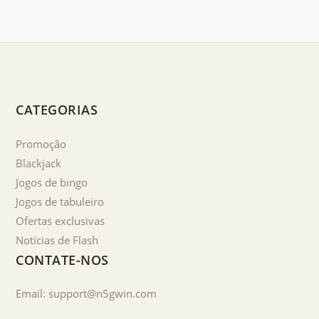
CATEGORIAS
Promoção
Blackjack
Jogos de bingo
Jogos de tabuleiro
Ofertas exclusivas
Notícias de Flash
CONTATE-NOS
Email: support@n5gwin.com