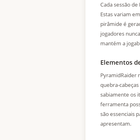
Cada sessão de 
Estas variam em
pirâmide é gerad
jogadores nunca
mantém a jogabi
Elementos de
PyramidRaider n
quebra-cabeças 
sabiamente os it
ferramenta poss
são essenciais 
apresentam.