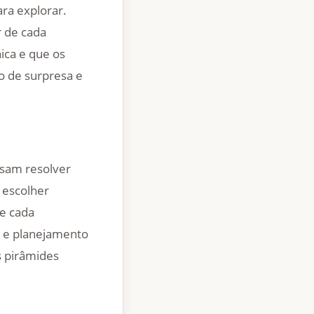
ra explorar.
r de cada
ica e que os
o de surpresa e
isam resolver
 escolher
 e cada
a e planejamento
s pirâmides