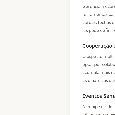
Gerenciar recurs
ferramentas par
cordas, tochas e
las pode defini
Cooperação 
O aspecto multi
optar por colab
acumula mais riq
as dinâmicas da
Eventos Sema
A equipe de des
introduzem novo