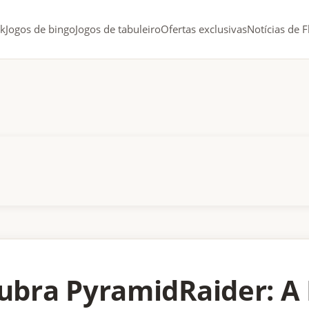
ck
Jogos de bingo
Jogos de tabuleiro
Ofertas exclusivas
Notícias de F
ubra PyramidRaider: A