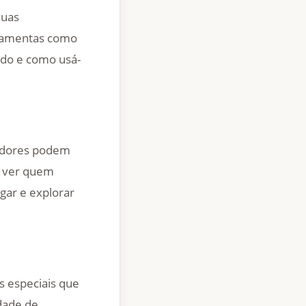
suas
rramentas como
ndo e como usá-
gadores podem
a ver quem
ogar e explorar
 especiais que
dade de