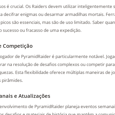
os é crucial. Os Raiders devem utilizar inteligentemente 
a decifrar enigmas ou desarmar armadilhas mortais. Fe
 picos são essenciais, mas são de uso limitado. Saber qua
r o sucesso ou fracasso de uma expedição.
e Competição
jogador de PyramidRaider é particularmente notável. Jo
orar na resolução de desafios complexos ou competir par
uezas. Esta flexibilidade oferece múltiplas maneiras de j
s pirâmides.
nais e Atualizações
envolvimento de PyramidRaider planeja eventos semanais
s desafios e materiais de história que mantêm a comuni