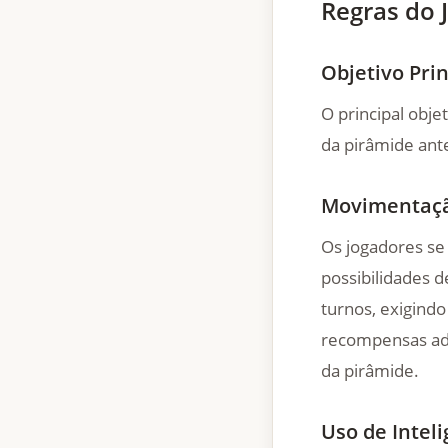
Regras do 
Objetivo Prin
O principal obje
da pirâmide ant
Movimentaç
Os jogadores se
possibilidades 
turnos, exigindo
recompensas adi
da pirâmide.
Uso de Intel