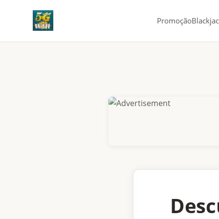
Promoção
Blackja
Desc