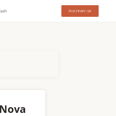
lash
Inscrever-se
 Nova