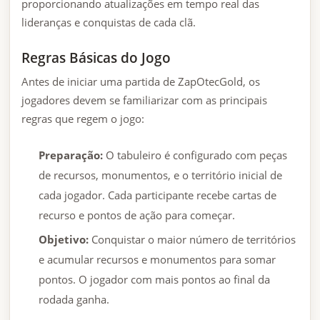
proporcionando atualizações em tempo real das
lideranças e conquistas de cada clã.
Regras Básicas do Jogo
Antes de iniciar uma partida de ZapOtecGold, os
jogadores devem se familiarizar com as principais
regras que regem o jogo:
Preparação:
O tabuleiro é configurado com peças
de recursos, monumentos, e o território inicial de
cada jogador. Cada participante recebe cartas de
recurso e pontos de ação para começar.
Objetivo:
Conquistar o maior número de territórios
e acumular recursos e monumentos para somar
pontos. O jogador com mais pontos ao final da
rodada ganha.