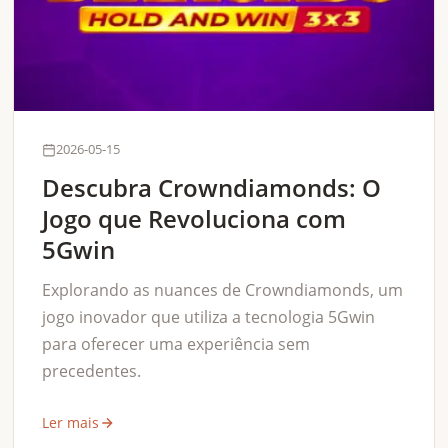
2026-05-15
Descubra Crowndiamonds: O
Jogo que Revoluciona com
5Gwin
Explorando as nuances de Crowndiamonds, um
jogo inovador que utiliza a tecnologia 5Gwin
para oferecer uma experiência sem
precedentes.
Ler mais