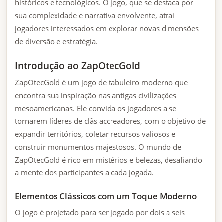
históricos e tecnológicos. O jogo, que se destaca por
sua complexidade e narrativa envolvente, atrai
jogadores interessados em explorar novas dimensões
de diversão e estratégia.
Introdução ao ZapOtecGold
ZapOtecGold é um jogo de tabuleiro moderno que
encontra sua inspiração nas antigas civilizações
mesoamericanas. Ele convida os jogadores a se
tornarem líderes de clãs accreadores, com o objetivo de
expandir territórios, coletar recursos valiosos e
construir monumentos majestosos. O mundo de
ZapOtecGold é rico em mistérios e belezas, desafiando
a mente dos participantes a cada jogada.
Elementos Clássicos com um Toque Moderno
O jogo é projetado para ser jogado por dois a seis