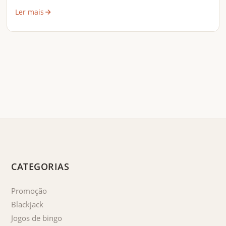
Ler mais
CATEGORIAS
Promoção
Blackjack
Jogos de bingo