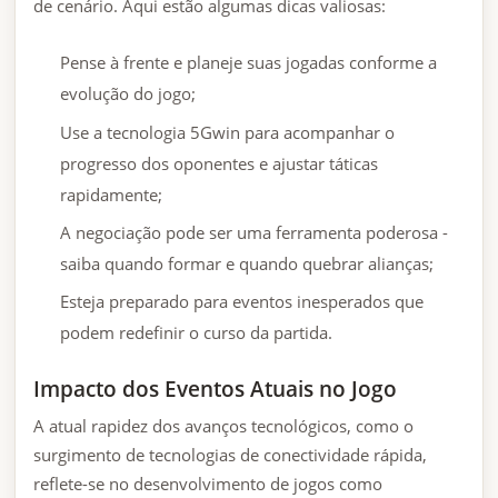
de cenário. Aqui estão algumas dicas valiosas:
Pense à frente e planeje suas jogadas conforme a
evolução do jogo;
Use a tecnologia 5Gwin para acompanhar o
progresso dos oponentes e ajustar táticas
rapidamente;
A negociação pode ser uma ferramenta poderosa -
saiba quando formar e quando quebrar alianças;
Esteja preparado para eventos inesperados que
podem redefinir o curso da partida.
Impacto dos Eventos Atuais no Jogo
A atual rapidez dos avanços tecnológicos, como o
surgimento de tecnologias de conectividade rápida,
reflete-se no desenvolvimento de jogos como