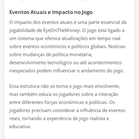
Eventos Atuais e Impacto no Jogo
O impacto dos eventos atuais é uma parte essencial da
jogabilidade de EyeOnTheMoney. O jogo está ligado a
um sistema que oferece atualizações em tempo real
sobre eventos econômicos e políticos globais. Notícias
sobre mudanças de política monetária,
desenvolvimento tecnológico ou até acontecimentos
inesperados podem influenciar o andamento do jogo.
Essa estrutura não só torna o jogo mais envolvente,
mas também educa os jogadores sobre a interação
entre diferentes forças econômicas e políticas. Os
jogadores precisam considerar a influência de eventos
reais, tornando a experiência de jogo realista e
educativa.