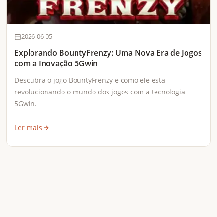
2026-06-05
Explorando BountyFrenzy: Uma Nova Era de Jogos
com a Inovação 5Gwin
Descubra o jogo BountyFrenzy e como ele está
revolucionando o mundo dos jogos com a tecnologia
5Gwin.
Ler mais