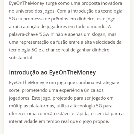
EyeOnTheMoney surge como uma proposta inovadora
no universo dos jogos. Com a introdução da tecnologia
5G e a promessa de prêmios em dinheiro, este jogo
atrai a atenção de jogadores em todo o mundo. A
palavra-chave '5Gwin' não é apenas um slogan, mas
uma representação da fusão entre a alta velocidade da
tecnologia 5G e a chance real de ganhar dinheiro
substancial.
Introdução ao EyeOnTheMoney
EyeOnTheMoney é um jogo que combina estratégia e
sorte, prometendo uma experiência única aos
jogadores. Este jogo, projetado para ser jogado em
múltiplas plataformas, utiliza a tecnologia 5G para
oferecer uma conexão estável e rápida, essencial para a
interatividade em tempo real que o jogo propõe.