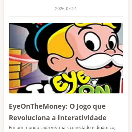
2026-05-21
EyeOnTheMoney: O Jogo que
Revoluciona a Interatividade
Em um mundo cada vez mais conectado e dinâmico,