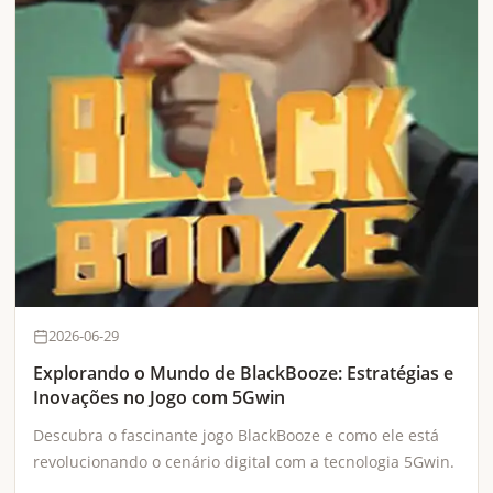
2026-06-29
Explorando o Mundo de BlackBooze: Estratégias e
Inovações no Jogo com 5Gwin
Descubra o fascinante jogo BlackBooze e como ele está
revolucionando o cenário digital com a tecnologia 5Gwin.