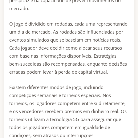
perspicaz e da capacidade de prever movimentos do
mercado.
O jogo é dividido em rodadas, cada uma representando
um dia de mercado. As rodadas são influenciadas por
eventos simulados que se baseiam em notícias reais.
Cada jogador deve decidir como alocar seus recursos
com base nas informações disponíveis. Estratégias
bem-sucedidas são recompensadas, enquanto decisões
erradas podem levar à perda de capital virtual.
Existem diferentes modos de jogo, incluindo
competições semanais e torneios especiais. Nos
torneios, os jogadores competem entre si diretamente,
e os vencedores recebem prêmios em dinheiro real. Os
torneios utilizam a tecnologia 5G para assegurar que
todos os jogadores competem em igualdade de
condições, sem atrasos ou interrupções.