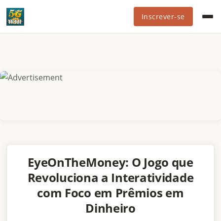
Inscrever-se
EyeOnTheMoney: O Jogo que
Revoluciona a Interatividade
com Foco em Prêmios em
Dinheiro