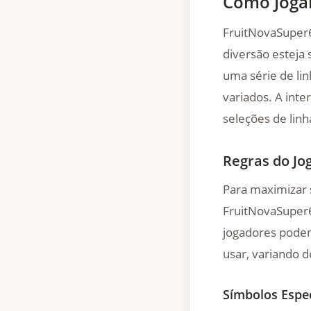
Como Joga
FruitNovaSuper6
diversão esteja
uma série de l
variados. A inte
seleções de lin
Regras do Jo
Para maximizar s
FruitNovaSuper60
jogadores podem
usar, variando d
Símbolos Espe