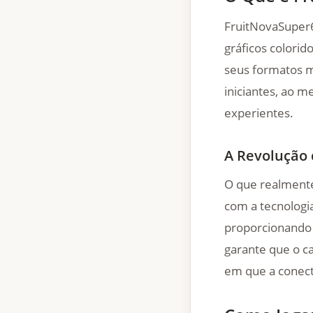
FruitNovaSuper6
gráficos colorid
seus formatos ma
iniciantes, ao 
experientes.
A Revolução
O que realmente
com a tecnologi
proporcionando 
garante que o ca
em que a conect