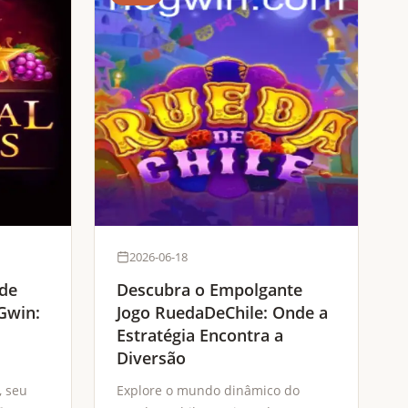
2026-06-18
de
Descubra o Empolgante
Gwin:
Jogo RuedaDeChile: Onde a
Estratégia Encontra a
Diversão
, seu
Explore o mundo dinâmico do