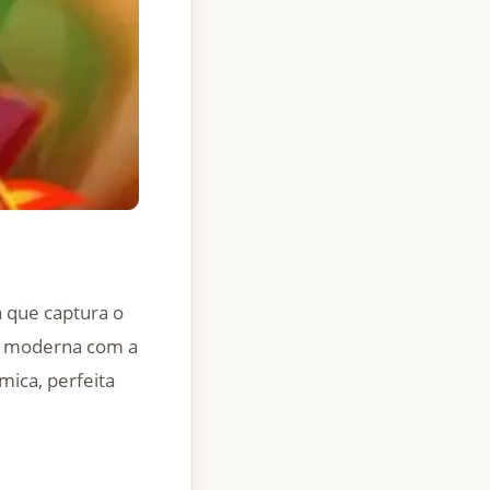
a que captura o
gia moderna com a
mica, perfeita