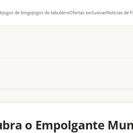
ck
Jogos de bingo
Jogos de tabuleiro
Ofertas exclusivas
Notícias de F
ubra o Empolgante Mun