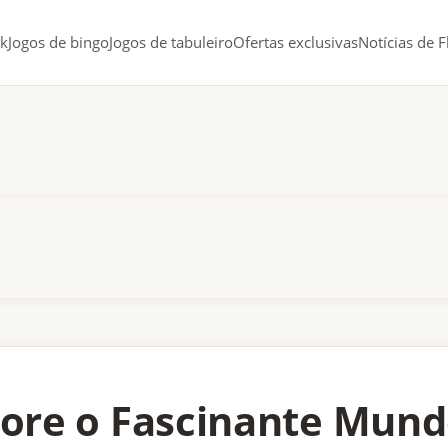
ck
Jogos de bingo
Jogos de tabuleiro
Ofertas exclusivas
Notícias de F
lore o Fascinante Mund