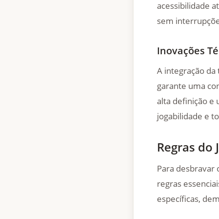
acessibilidade 
sem interrupçõe
Inovações T
A integração da
garante uma con
alta definição 
jogabilidade e 
Regras do 
Para desbravar 
regras essenciai
específicas, dem