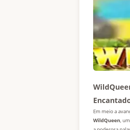
WildQueen
Encantad
Em meio a avanç
WildQueen
, um
a poderosa pala