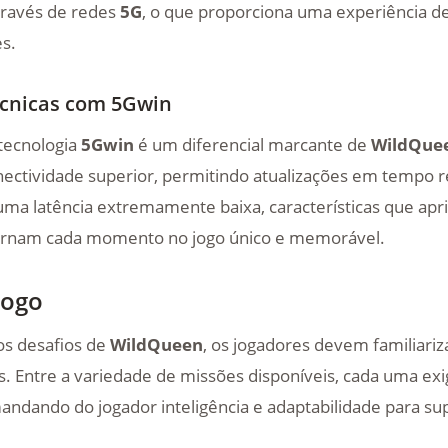
através de redes
5G
, o que proporciona uma experiência de 
s.
écnicas com 5Gwin
 tecnologia
5Gwin
é um diferencial marcante de
WildQue
ectividade superior, permitindo atualizações em tempo re
e uma latência extremamente baixa, características que ap
tornam cada momento no jogo único e memorável.
Jogo
os desafios de
WildQueen
, os jogadores devem familiari
s. Entre a variedade de missões disponíveis, cada uma exi
andando do jogador inteligência e adaptabilidade para sup