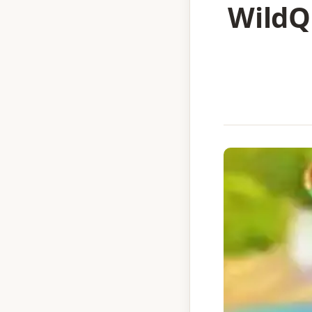
WildQ